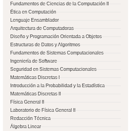
Fundamentos de Ciencias de la Computación II
Ética en Computación
Lenguaje Ensamblador
Arquitectura de Computadoras
Diseño y Programación Orientada a Objetos
Estructuras de Datos y Algoritmos
Fundamentos de Sistemas Computacionales
Ingeniería de Software
Seguridad en Sistemas Computacionales
Matemáticas Discretas I
Introducción a la Probabilidad y la Estadística
Matemáticas Discretas II
Física General II
Laboratorio de Física General II
Redacción Técnica
Álgebra Linear