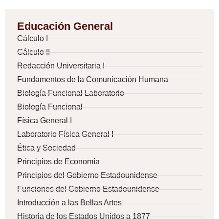
Educación General
Cálculo I
Cálculo II
Redacción Universitaria I
Fundamentos de la Comunicación Humana
Biología Funcional Laboratorio
Biología Funcional
Física General I
Laboratorio Física General I
Ética y Sociedad
Principios de Economía
Principios del Gobierno Estadounidense
Funciones del Gobierno Estadounidense
Introducción a las Bellas Artes
Historia de los Estados Unidos a 1877