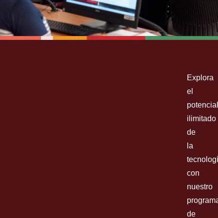
COMPUTER SCIENCE
Explora
BACHELOR OF SCIENCE (B.S.)
el
potencia
ilimitado
de
Inscríbete Ya
la
tecnolog
con
nuestro
program
de