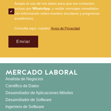
Acepto el uso de mis datos para que me contacten,
incluso por
WhatsApp
, y recibir mensajes inmediatos
con información sobre eventos escolares y programas
académicos.
Consulta aquí, nuestro
.
Aviso de Privacidad
Enviar
MERCADO LABORAL
Analista de Negocios
Científico de Datos
Desarrollador de Aplicaciones Móviles
Desarrollador de Software
Ingeniero de Software