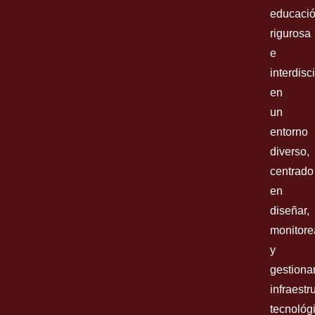
educaci
rigurosa
e
interdisc
en
un
entorno
diverso,
centrado
en
diseñar,
monitore
y
gestiona
infraestr
tecnológ