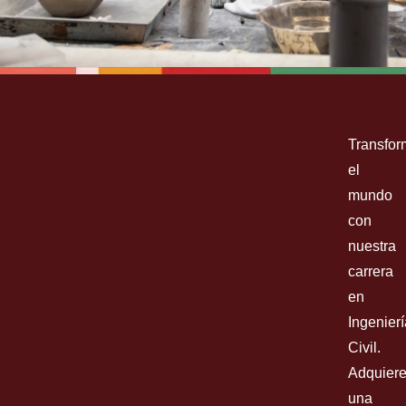
CIVIL ENGINEERING
Transfor
BACHELOR OF SCIENCE (B.S.)
el
mundo
con
nuestra
Inscríbete ya
carrera
en
Ingenierí
Civil.
Adquier
una