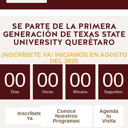
SE PARTE DE LA PRIMERA
GENERACIÓN DE TEXAS STATE
UNIVERSITY QUERÉTARO
¡iNSCRÍBETE YA! INICIAMOS EN AGOSTO
DEL 2025
00
00
00
00
Días
Horas
Minutos
Segundos
Conoce
Agenda
Inscríbete
Nuestros
tu
Ya
Programas
Visita