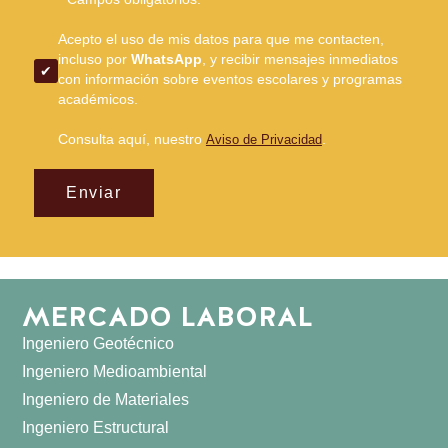
Acepto el uso de mis datos para que me contacten,
incluso por
WhatsApp
, y recibir mensajes inmediatos
con información sobre eventos escolares y programas
académicos.
Consulta aquí, nuestro
.
Aviso de Privacidad
Enviar
MERCADO LABORAL
Ingeniero Geotécnico
Ingeniero Medioambiental
Ingeniero de Materiales
Ingeniero Estructural