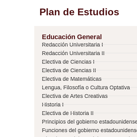
Plan de Estudios
Educación General
Redacción Universitaria I
Redacción Universitaria II
Electiva de Ciencias I
Electiva de Ciencias II
Electiva de Matemáticas
Lengua, Filosofía o Cultura Optativa
Electiva de Artes Creativas
Historia I
Electiva de Historia II
Principios del gobierno estadounidens
Funciones del gobierno estadounidens