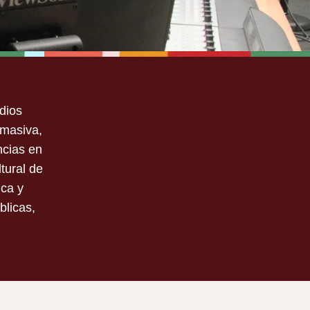
dios
 masiva,
ncias en
tural de
ica y
blicas,