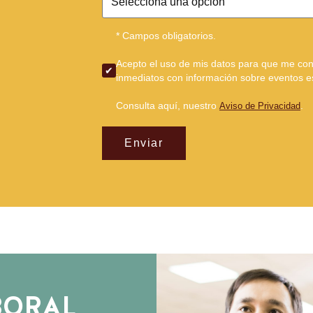
* Campos obligatorios.
Acepto el uso de mis datos para que me con
inmediatos con información sobre eventos 
Consulta aquí, nuestro
.
Aviso de Privacidad
Enviar
BORAL