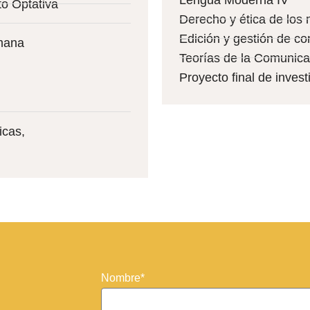
o Optativa
Derecho y ética de los
Edición y gestión de co
mana
Teorías de la Comunica
Proyecto final de inve
icas,
Nombre*