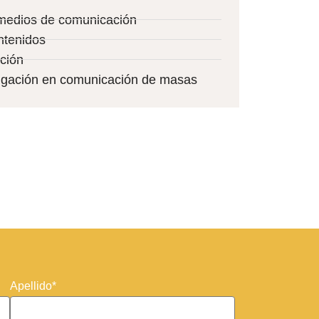
 medios de comunicación
ntenidos
ción
stigación en comunicación de masas
Apellido*