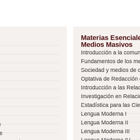
Materias Esencia
Medios Masivos
Introducción a la comu
Fundamentos de los med
Sociedad y medios de 
Optativa de Redacción
Introducción a las Rela
Investigación en Relac
Estadística para las C
Lengua Moderna I
Lengua Moderna II
e
Lengua Moderna III
e
Lengua Moderna IV