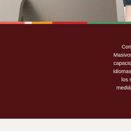
MASS
Com
Masivos
COMMUNIC
capacid
idiomas
BACHELOR OF SCIENCE 
los 
mediát
Inscríbete ya