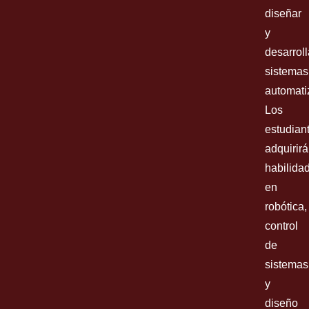
diseñar
y
desarroll
sistemas
automati
Los
estudian
adquirir
habilida
en
robótica,
control
de
sistemas
y
diseño