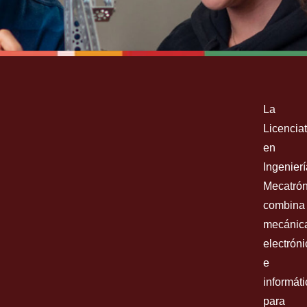
MECHATRONICS
ENGINEERING
La
Licencia
BACHELOR OF SCIENCE (B.S.)
en
Ingenierí
Mecatrón
combina
Inscríbete ya
mecánic
electróni
e
informáti
para