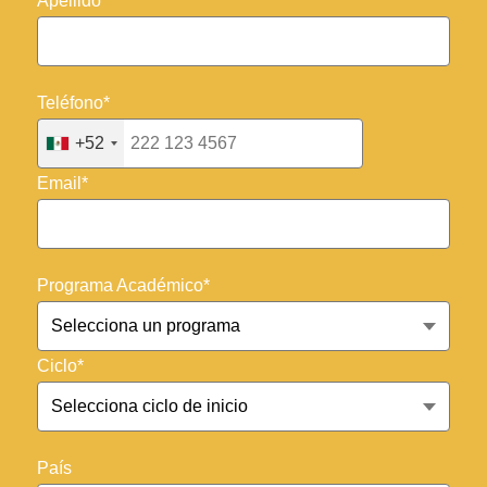
Apellido*
Teléfono*
+52
Email*
Programa Académico*
Ciclo*
País