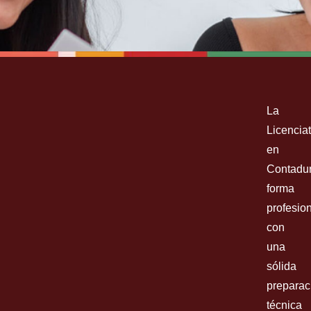
ACCOUNTING
La
Bachelor of Business
Licencia
Administration (BBA)
en
Contadur
forma
profesio
Inscríbete ya
con
una
sólida
preparac
técnica