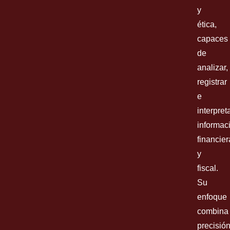
y
ética,
capaces
de
analizar,
registrar
e
interpret
informac
financier
y
fiscal.
Su
enfoque
combina
precisió