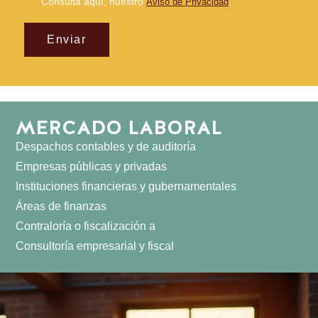
Consulta aquí, nuestro
.
Aviso de Privacidad
Enviar
MERCADO LABORAL
Despachos contables y de auditoría
Empresas públicas y privadas
Instituciones financieras y gubernamentales
Áreas de finanzas
Contraloría o fiscalización a
Consultoría empresarial y fiscal