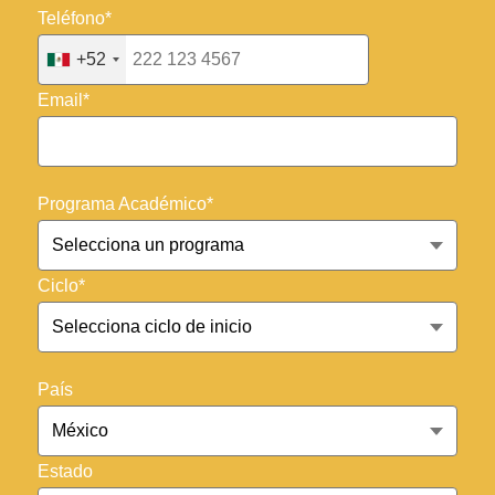
Teléfono*
+52
Email*
Programa Académico*
Ciclo*
País
Estado