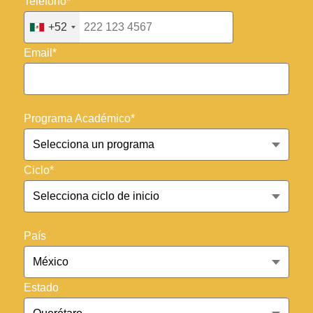
Teléfono*
+52
Email*
Programa Académico*
Ciclo*
País
Estado