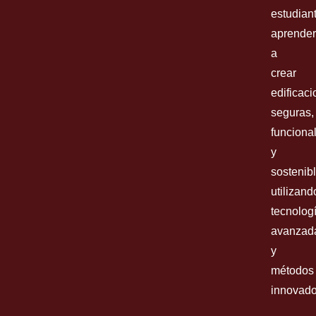
estudian
aprende
a
crear
edificac
seguras,
funciona
y
sostenibl
utilizand
tecnolog
avanzad
y
métodos
innovado