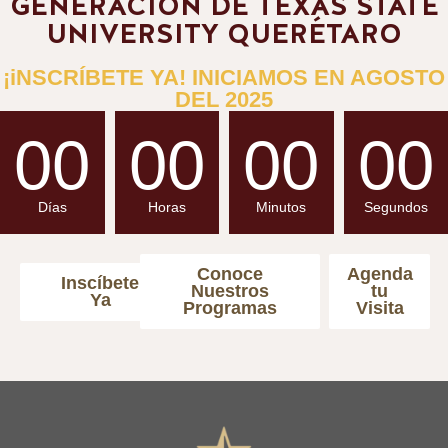
GENERACIÓN DE TEXAS STATE
UNIVERSITY QUERÉTARO
¡iNSCRÍBETE YA! INICIAMOS EN AGOSTO
DEL 2025
00
00
00
00
Días
Horas
Minutos
Segundos
Conoce
Agenda
Inscíbete
Nuestros
tu
Ya
Programas
Visita