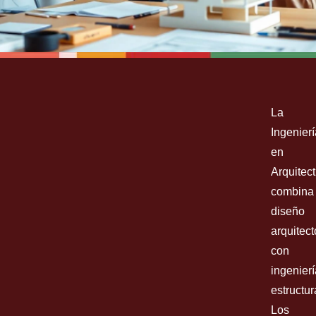
ARQUITECTURA
La
BACHELOR OF SCIENCE (B.S.)
Ingenierí
en
Arquitec
combina
Inscríbete ya
diseño
arquitec
con
ingenierí
estructur
Los