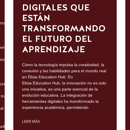
DIGITALES QUE
ESTÁN
rnacionales, carreras orientadas al futuro e impacto en elmundo real.
TRANSFORMANDO
EL FUTURO DEL
APRENDIZAJE
ir y liderar a nivel internacional desde el primer
émica con programas acreditados globalmente, colaboración multicultura
Cómo la tecnología impulsa la creatividad, la
conexión y las habilidades para el mundo real
en Elisia Education Hub En
Elisia Education Hub, la innovación no es solo
iones, industrias,
una iniciativa, es una parte esencial de la
evolución educativa. La integración de
 transformadora.
herramientas digitales ha transformado la
experiencia académica, permitiendo
al integrar a Arkansas
LEER MÁS
señado para generar impacto global.