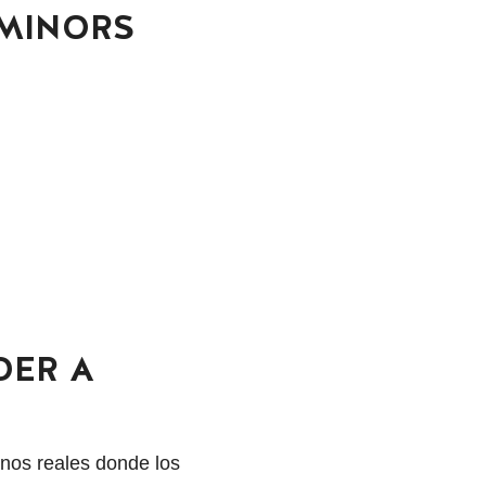
 MINORS
DER A
rnos reales donde los