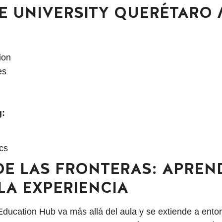
TE UNIVERSITY QUERÉTARO
ion
ies
g:
e
ics
DE LAS FRONTERAS: APREN
LA EXPERIENCIA
Education Hub va más allá del aula y se extiende a ento