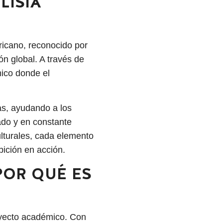
LISIA
ricano, reconocido por
ón global. A través de
mico donde el
as, ayudando a los
ado y en constante
ulturales, cada elemento
bición en acción.
POR QUÉ ES
ayecto académico. Con