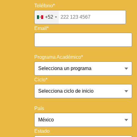
Teléfono*
+52
Email*
Programa Académico*
Ciclo*
País
Estado