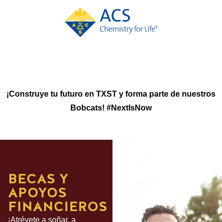
¡Construye tu futuro en TXST y forma parte de nuestros
Bobcats! #NextIsNow
BECAS Y
APOYOS
FINANCIEROS
¡Atrévete a soñar, a